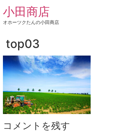
コ
小田商店
ン
テ
オホーツクたんの小田商店
ン
ツ
に
top03
ス
キ
ッ
プ
コメントを残す