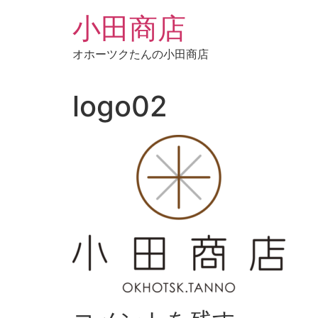
コ
小田商店
ン
テ
オホーツクたんの小田商店
ン
ツ
に
logo02
ス
キ
ッ
プ