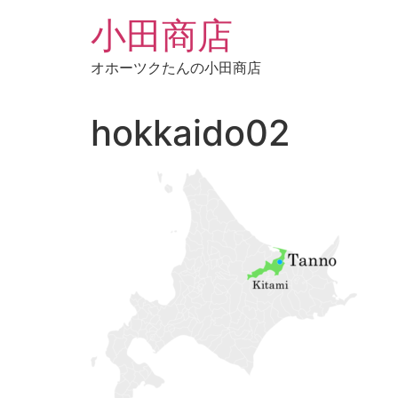
コ
小田商店
ン
テ
オホーツクたんの小田商店
ン
ツ
に
hokkaido02
ス
キ
ッ
プ