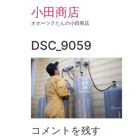
コ
小田商店
ン
テ
オホーツクたんの小田商店
ン
ツ
に
DSC_9059
ス
キ
ッ
プ
コメントを残す