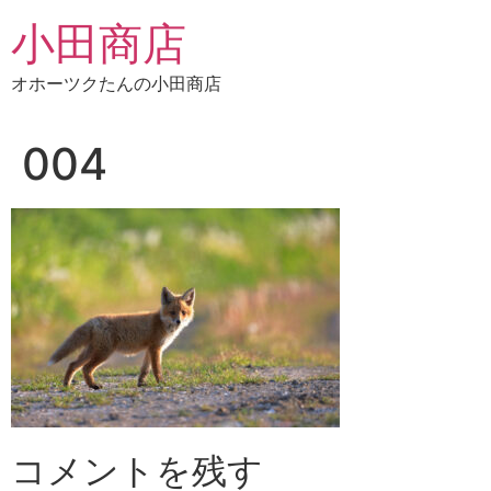
コ
小田商店
ン
テ
オホーツクたんの小田商店
ン
ツ
に
004
ス
キ
ッ
プ
コメントを残す