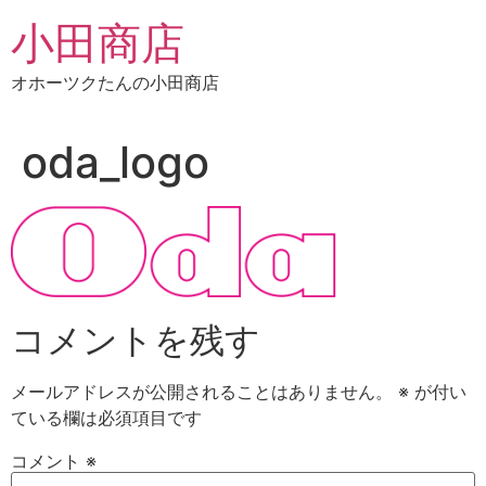
コ
小田商店
ン
テ
オホーツクたんの小田商店
ン
ツ
に
oda_logo
ス
キ
ッ
プ
コメントを残す
メールアドレスが公開されることはありません。
※
が付い
ている欄は必須項目です
コメント
※