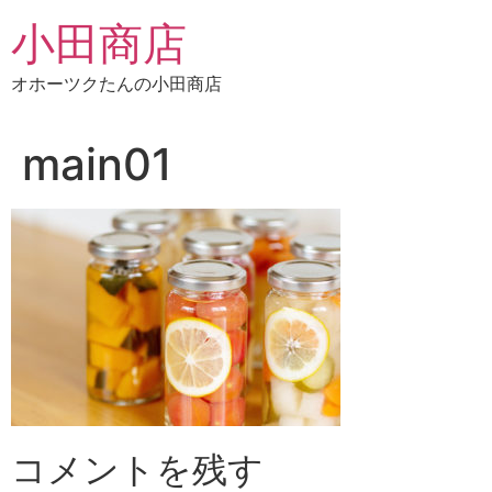
コ
小田商店
ン
テ
オホーツクたんの小田商店
ン
ツ
に
main01
ス
キ
ッ
プ
コメントを残す