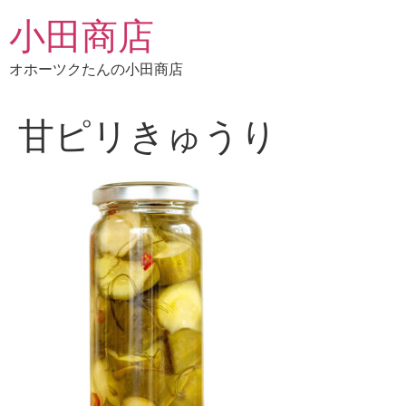
コ
小田商店
ン
テ
オホーツクたんの小田商店
ン
ツ
に
甘ピリきゅうり
ス
キ
ッ
プ