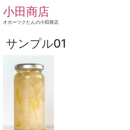
コ
小田商店
ン
テ
オホーツクたんの小田商店
ン
ツ
に
サンプル01
ス
キ
ッ
プ