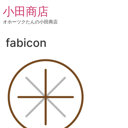
コ
小田商店
ン
テ
オホーツクたんの小田商店
ン
ツ
に
fabicon
ス
キ
ッ
プ