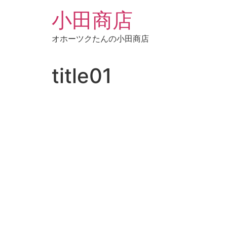
コ
小田商店
ン
テ
オホーツクたんの小田商店
ン
ツ
に
title01
ス
キ
ッ
プ