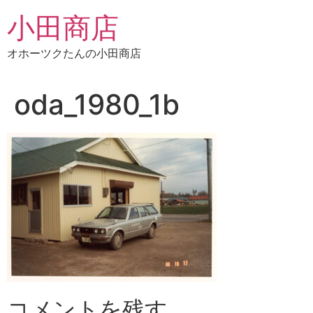
コ
小田商店
ン
テ
オホーツクたんの小田商店
ン
ツ
に
oda_1980_1b
ス
キ
ッ
プ
コメントを残す