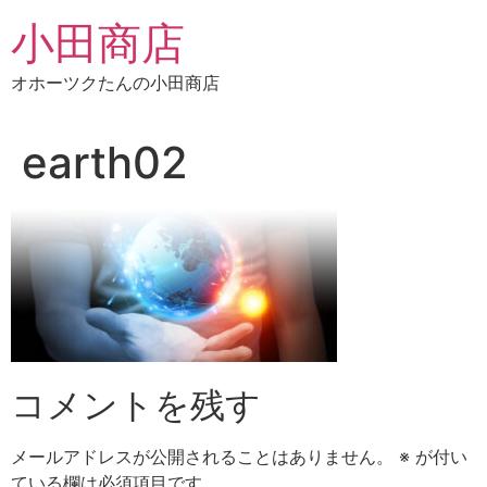
コ
小田商店
ン
テ
オホーツクたんの小田商店
ン
ツ
に
earth02
ス
キ
ッ
プ
コメントを残す
メールアドレスが公開されることはありません。
※
が付い
ている欄は必須項目です