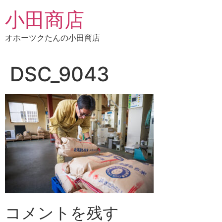
コ
小田商店
ン
テ
オホーツクたんの小田商店
ン
ツ
に
DSC_9043
ス
キ
ッ
プ
コメントを残す