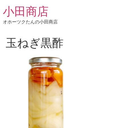
コ
小田商店
ン
テ
オホーツクたんの小田商店
ン
ツ
に
玉ねぎ黒酢
ス
キ
ッ
プ