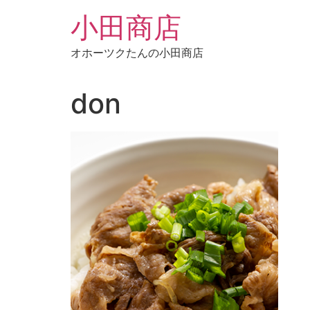
コ
小田商店
ン
テ
オホーツクたんの小田商店
ン
ツ
に
don
ス
キ
ッ
プ